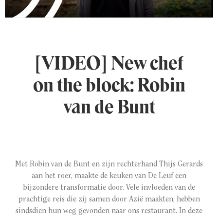
[VIDEO] New chef
on the block: Robin
van de Bunt
Met Robin van de Bunt en zijn rechterhand Thijs Gerards
aan het roer, maakte de keuken van De Leuf een
bijzondere transformatie door. Vele invloeden van de
prachtige reis die zij samen door Azië maakten, hebben
sindsdien hun weg gevonden naar ons restaurant. In deze