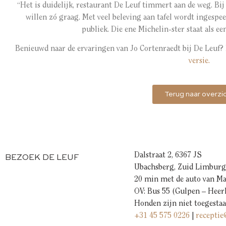
“Het is duidelijk, restaurant De Leuf timmert aan de weg. Bi
willen zó graag. Met veel beleving aan tafel wordt ingesp
publiek. Die ene Michelin-ster staat als ee
Benieuwd naar de ervaringen van Jo Cortenraedt bij De Leuf? 
versie.
Terug naar overzi
Dalstraat 2, 6367 JS
BEZOEK DE LEUF
Ubachsberg, Zuid Limburg
20 min met de auto van Ma
OV: Bus 55 (Gulpen – Heer
Honden zijn niet toegesta
+31 45 575 0226
|
receptie