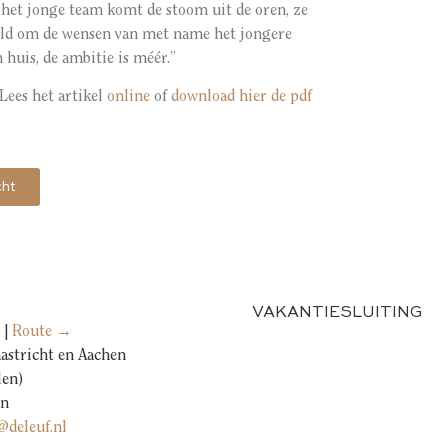
j het jonge team komt de stoom uit de oren, ze
eeld om de wensen van met name het jongere
n huis, de ambitie is méér.”
Lees het artikel
online
of
download
hier de pdf
cht
VAKANTIESLUITING
 |
Route →
astricht en Aachen
len)
an
@deleuf.nl